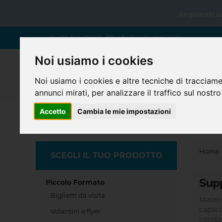
Registrati 
02 26145365
info@volantini.com
Noi usiamo i cookies
Noi usiamo i cookies e altre tecniche di tracciame
annunci mirati, per analizzare il traffico sul nostro
Accetto
Cambia le mie impostazioni
Home
SCEGLI IL TUO PRODOTTO
Supp
Piccolo Formato
Biglietti da visita
Materi
capaci
Volantini e flyer
condizi