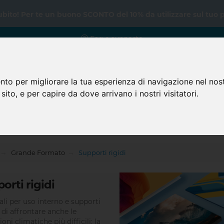
subito! Per te un buono SCONTO del 10% da utilizzare sul tuo 
Faq e supporto
nto per migliorare la tua esperienza di navigazione nel nost
 sito, e per capire da dove arrivano i nostri visitatori.
Home
Prodotti
Faq
Grande Formato
Supporti rigidi
orti rigidi
ali per uso interno e supporti
 di affrontare anche le
oni climatiche più difficili: la