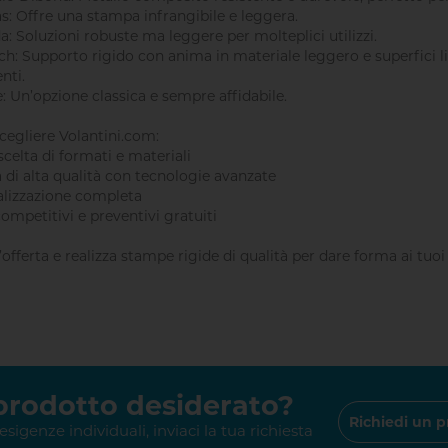
as: Offre una stampa infrangibile e leggera.
a: Soluzioni robuste ma leggere per molteplici utilizzi.
ch: Supporto rigido con anima in materiale leggero e superfici l
nti.
e: Un’opzione classica e sempre affidabile.
cegliere Volantini.com:
scelta di formati e materiali
 di alta qualità con tecnologie avanzate
alizzazione completa
competitivi e preventivi gratuiti
’offerta e realizza stampe rigide di qualità per dare forma ai tuoi
 prodotto desiderato?
Richiedi un p
 esigenze individuali, inviaci la tua richiesta