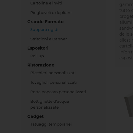
Cartoline e inviti
gamma 
tutto 
Pieghevoli e depliant
progett
Grande Formato
allumi
sandwi
Supporti rigidi
delle s
Striscioni e Banner
allesti
cartell
Espositori
inform
Roll up
esposit
Ristorazione
Bicchieri personalizzati
Tovaglioli personalizzati
Porta popcorn personalizzati
Bottigliette d'acqua
personalizzate
Gadget
Tatuaggi temporanei