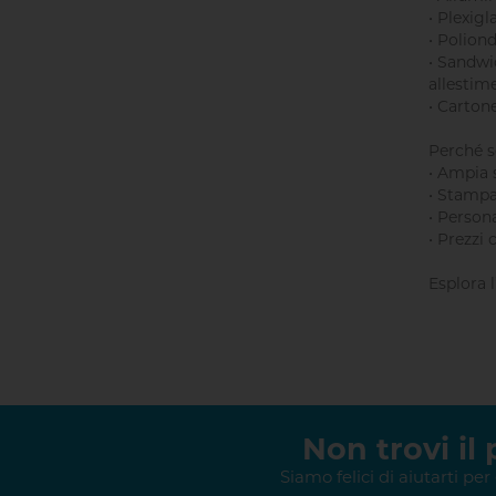
• Plexigl
• Poliond
• Sandwi
allestime
• Carton
Perché s
• Ampia 
• Stampa
• Person
• Prezzi 
Esplora l
Non trovi il
Siamo felici di aiutarti per