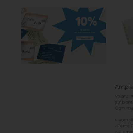
Ampia s
Volantin
ambienti
Ogni mate
Materiali
• Forex: 
• Allumi