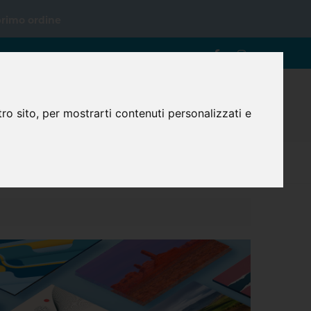
primo ordine
0
ro sito, per mostrarti contenuti personalizzati e
Login
Registrazione
Carrello