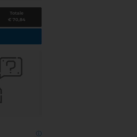
Totale
€ 70,84