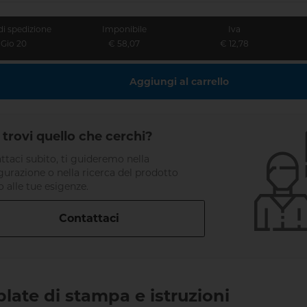
di spedizione
Imponibile
Iva
Gio 20
€ 58,07
€ 12,78
Aggiungi al carrello
trovi quello che cerchi?
ttaci subito, ti guideremo nella
gurazione o nella ricerca del prodotto
o alle tue esigenze.
Contattaci
late di stampa e istruzioni