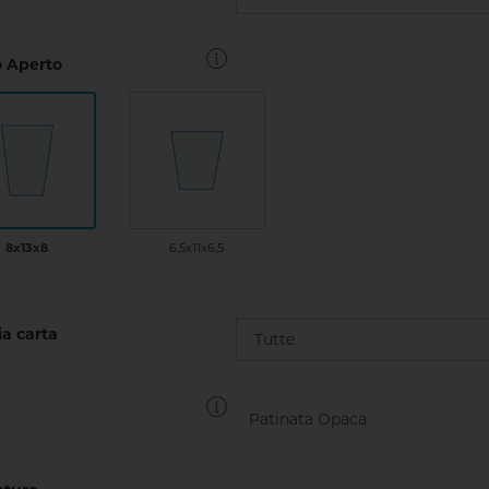
 Aperto
8x13x8
6,5x11x6,5
a carta