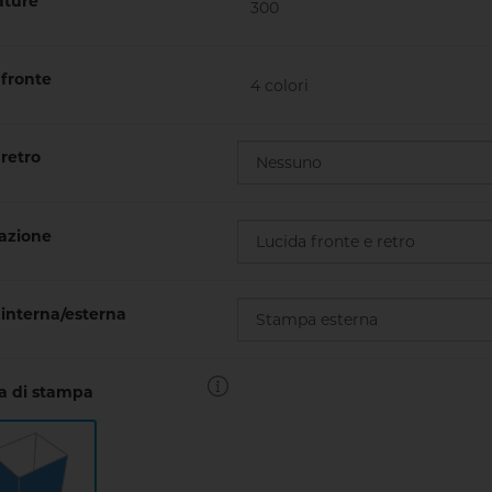
ture
fronte
retro
cazione
interna/esterna
ia di stampa