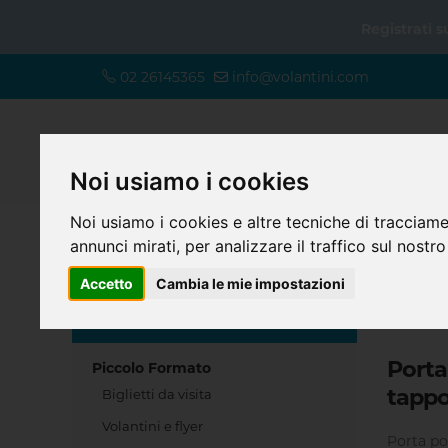
Registrati 
02 26145365
info@volantini.com
Noi usiamo i cookies
Noi usiamo i cookies e altre tecniche di tracciame
annunci mirati, per analizzare il traffico sul nostro
Accetto
Cambia le mie impostazioni
Home
SCEGLI IL TUO PRODOTTO
Porta
Piccolo Formato
tapp
Biglietti da visita
Volantini e flyer
Porta po