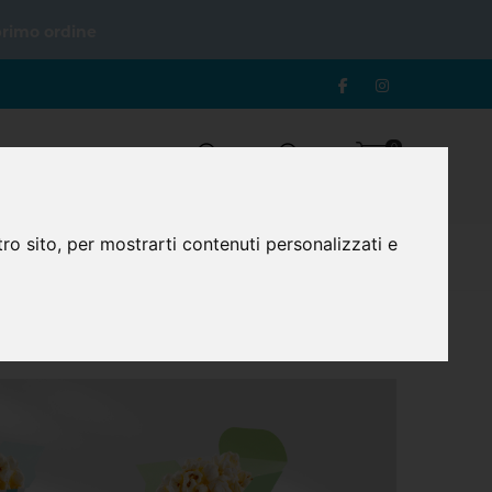
primo ordine
0
Login
Registrazione
Carrello
ro sito, per mostrarti contenuti personalizzati e
con tappo