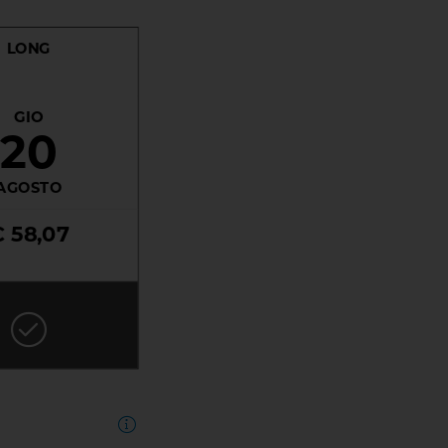
LONG
GIO
20
AGOSTO
€ 58,07