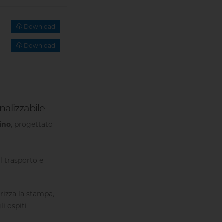
Download
Download
nalizzabile
ino
, progettato
l trasporto e
orizza la stampa,
i ospiti