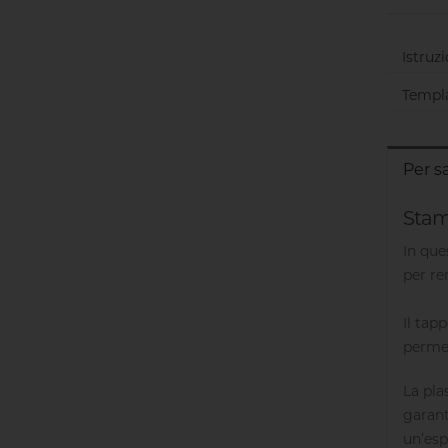
Istruz
Templa
Per s
Stamp
In que
per re
Il tap
perme
La pla
garant
un’esp