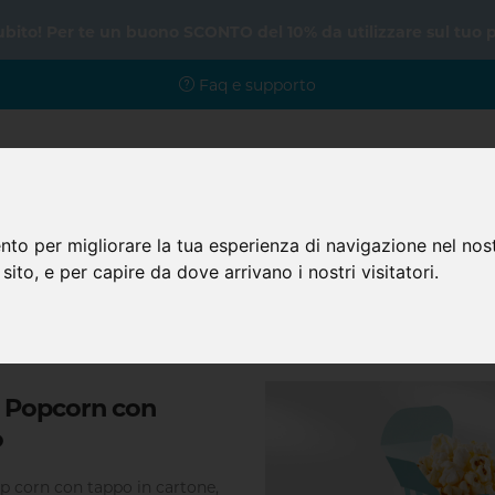
subito! Per te un buono SCONTO del 10% da utilizzare sul tuo 
Faq e supporto
nto per migliorare la tua esperienza di navigazione nel nost
Home
Prodotti
Faq
 sito, e per capire da dove arrivano i nostri visitatori.
Ristorazione
Porta popcorn personalizzati
Porta Popcorn 
 Popcorn con
o
p corn con tappo in cartone,