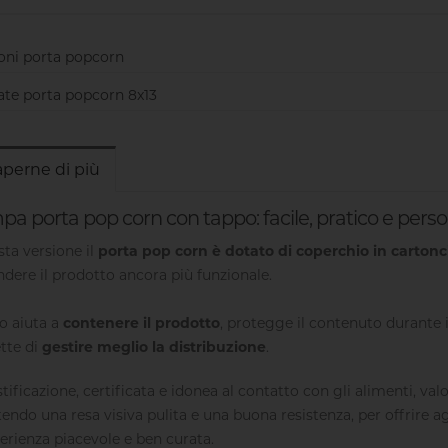
ioni porta popcorn
te porta popcorn 8x13
aperne di più
a porta pop corn con tappo: facile, pratico e perso
sta versione il
porta pop corn è dotato di coperchio in cartonc
ndere il prodotto ancora più funzionale.
po aiuta a
contenere il prodotto
, protegge il contenuto durante i
tte di
gestire meglio la distribuzione
.
stificazione, certificata e idonea al contatto con gli alimenti, val
endo una resa visiva pulita e una buona resistenza, per offrire agl
erienza piacevole e ben curata.