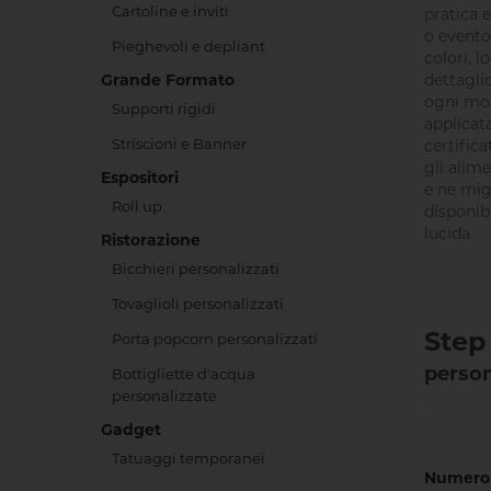
Cartoline e inviti
pratica e
o evento
Pieghevoli e depliant
colori, 
Grande Formato
dettagli
ogni mom
Supporti rigidi
applicat
Striscioni e Banner
certific
gli alime
Espositori
e ne migl
Roll up
disponib
lucida.
Ristorazione
Bicchieri personalizzati
Tovaglioli personalizzati
Step 
Porta popcorn personalizzati
person
Bottigliette d'acqua
personalizzate
Gadget
Tatuaggi temporanei
Numero 