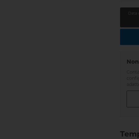
Data 
Non 
Conta
confi
adatt
Temp