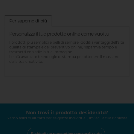
Per saperne di più
Personalizza il tuo prodotto online come vuoi tu
I prodotti più semplici e belli di sempre. Goditi i vantaggi dell'alta
qualità di stampa e del preventivo online, risparmia tempo e
trasmetti con stile la tua immagine.
Le più avanzate tecnologie di stampa per ottenere il massimo
dalla tua creatività.
Non trovi il prodotto desiderato?
Siamo felici di aiutarti per esigenze individuali, inviaci la tua richiesta
Richiedi un preventivo personalizzato