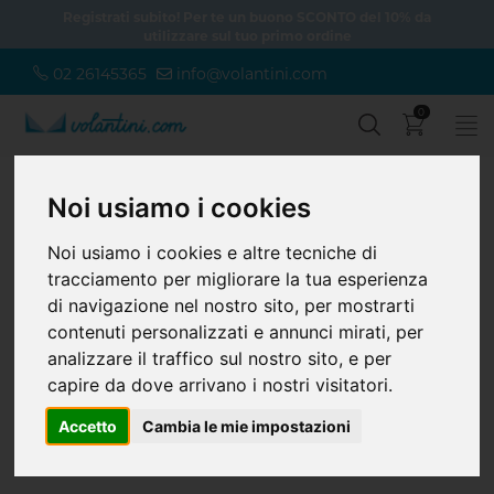
Registrati subito! Per te un buono SCONTO del 10% da
utilizzare sul tuo primo ordine
02 26145365
info@volantini.com
0
Noi usiamo i cookies
Home
Piccolo Formato
Cartelle
Cartelle
Noi usiamo i cookies e altre tecniche di
Cartelle - Calcolato con scontistica
tracciamento per migliorare la tua esperienza
di navigazione nel nostro sito, per mostrarti
I prodotti più semplici e belli di sempre. Goditi i vantaggi dell'alta
qualità di stampa e del preventivo online, risparmia tempo e
contenuti personalizzati e annunci mirati, per
trasmetti con stile la tua immagine.
analizzare il traffico sul nostro sito, e per
Le più avanzate tecnologie di stampa per ottenere il massimo dalla
tua creatività.
capire da dove arrivano i nostri visitatori.
Accetto
Cambia le mie impostazioni