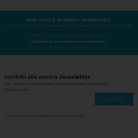
Non trovi il prodotto desiderato?
Siamo felici di aiutarti per esigenze individuali, inviaci la tua richiesta
Richiedi un preventivo personalizzato
Iscriviti alla nostra newsletter
Per ricevere le ultime news, offerte ed eventi da parte di
Volantini.com.
Iscriviti!
Accetto la normativa sulla
privacy policy