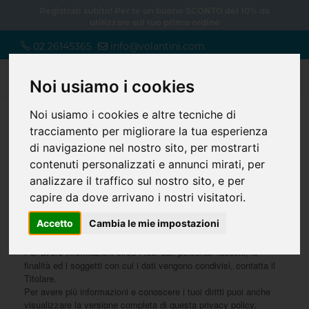
Registrati subito! Per te un buono SCONTO del 10% da
utilizzare sul tuo primo ordine
02 26145365
info@volantini.com
0
Noi usiamo i cookies
Noi usiamo i cookies e altre tecniche di
tracciamento per migliorare la tua esperienza
Home
Info privacy
di navigazione nel nostro sito, per mostrarti
contenuti personalizzati e annunci mirati, per
Privacy policy
analizzare il traffico sul nostro sito, e per
capire da dove arrivano i nostri visitatori.
Accetto
Cambia le mie impostazioni