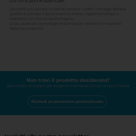
comunicazione aziendale.
I prodotti più semplici e belli di sempre. Goditi i vantaggi dell'alta
qualità di stampa e del preventivo online, risparmia tempo e
trasmetti con stile la tua immagine.
Le più avanzate tecnologie di stampa per ottenere il massimo
dalla tua creatività.
Non trovi il prodotto desiderato?
Siamo felici di aiutarti per esigenze individuali, inviaci la tua richiesta
Richiedi un preventivo personalizzato