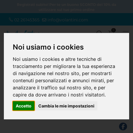
Registrati subito! Per te un buono SCONTO del 10% da
utilizzare sul tuo primo ordine
02 26145365
info@volantini.com
0
Noi usiamo i cookies
Noi usiamo i cookies e altre tecniche di
Home
Office
Carta intestata
Carta intestata
tracciamento per migliorare la tua esperienza
di navigazione nel nostro sito, per mostrarti
Carta intestata
contenuti personalizzati e annunci mirati, per
Promo
A partire da € 34,89
analizzare il traffico sul nostro sito, e per
I prodotti più semplici e belli di sempre. Goditi i vantaggi dell'alta
capire da dove arrivano i nostri visitatori.
qualità di stampa e del preventivo online, risparmia tempo e
trasmetti con stile la tua immagine.
Accetto
Cambia le mie impostazioni
Le più avanzate tecnologie di stampa per ottenere il massimo dalla
tua creatività.