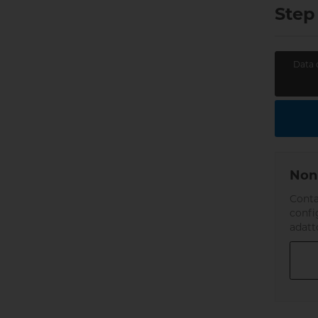
Step
Data 
Non 
Conta
confi
adatt