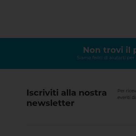
Non trovi il
Siamo felici di aiutarti per
Iscriviti alla nostra
Per rice
eventi d
newsletter