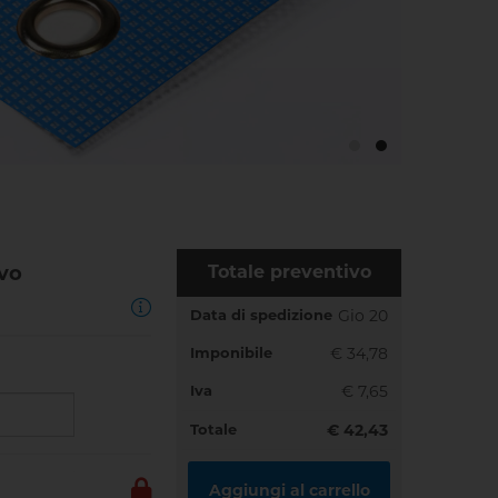
ivo
Totale preventivo
Data di spedizione
Gio 20
Imponibile
€ 34,78
Iva
€ 7,65
Totale
€ 42,43
Aggiungi al carrello