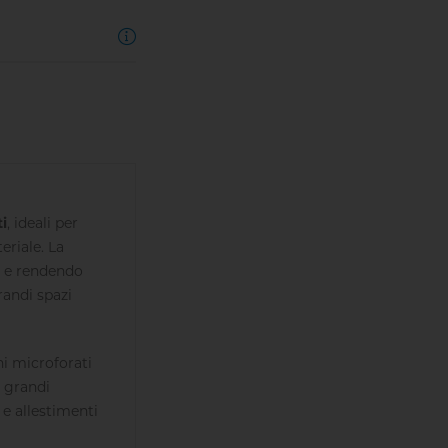
ti
, ideali per
eriale. La
la e rendendo
grandi spazi
ni microforati
i grandi
 e allestimenti