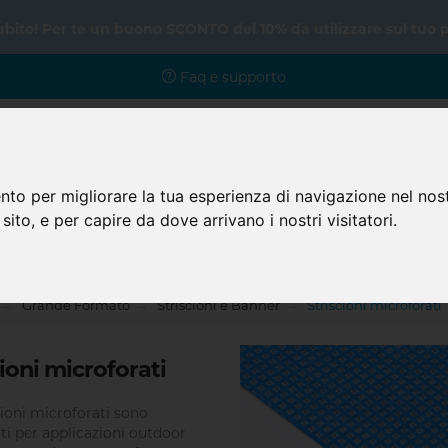
subito! Per te un buono SCONTO del 10% da utilizzare sul tuo 
Faq e supporto
nto per migliorare la tua esperienza di navigazione nel nost
 sito, e per capire da dove arrivano i nostri visitatori.
Home
Prodotti
Faq
Grande Formato
Striscioni e Banner
Striscioni microforati
cioni microforati
cioni microforati sono
ti per applicazioni outdoor