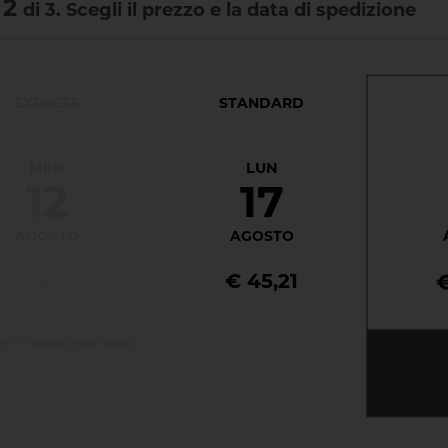
 2
di 3. Scegli il prezzo e la data di spedizione
EXPRESS
STANDARD
MER
LUN
12
17
AGOSTO
AGOSTO
-
€ 45,21
i file
entro le ore 13:00