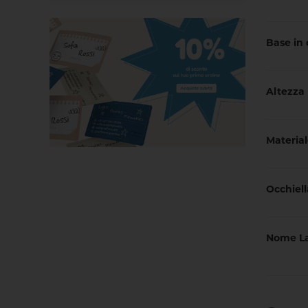
Base in
Altezza
Material
Occhiell
Nome La