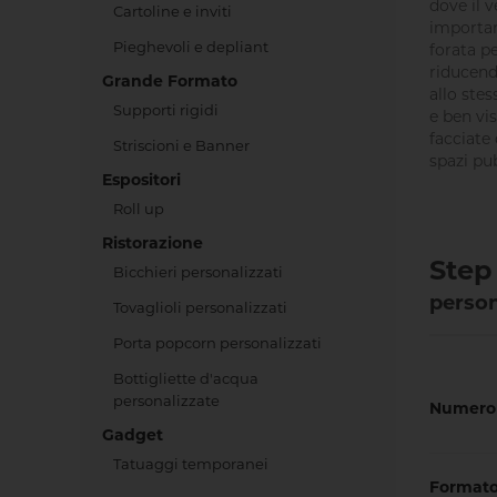
dove il 
Cartoline e inviti
importan
Pieghevoli e depliant
forata p
riducend
Grande Formato
allo ste
Supporti rigidi
e ben vis
facciate 
Striscioni e Banner
spazi pub
Espositori
Roll up
Ristorazione
Step 
Bicchieri personalizzati
person
Tovaglioli personalizzati
Porta popcorn personalizzati
Bottigliette d'acqua
personalizzate
Numero 
Gadget
Tatuaggi temporanei
Format