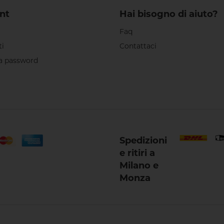
nt
Hai bisogno di aiuto?
Faq
ti
Contattaci
a password
Spedizioni
e ritiri a
Milano e
Monza