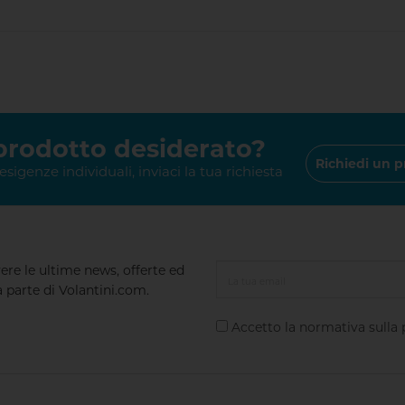
 prodotto desiderato?
Richiedi un p
 esigenze individuali, inviaci la tua richiesta
vere le ultime news, offerte ed
a parte di Volantini.com.
Accetto la normativa sulla