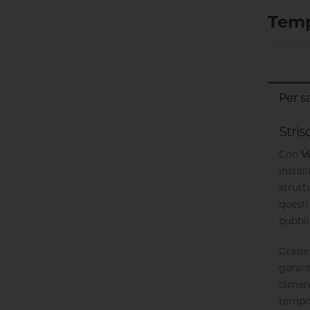
Temp
Per s
Stris
Con
V
instal
strutt
questi
pubblic
Grazie
garant
dimens
tempor