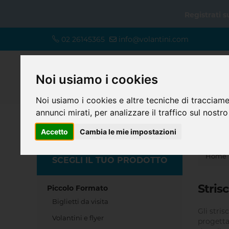
Registrati 
02 26145365
info@volantini.com
Noi usiamo i cookies
Noi usiamo i cookies e altre tecniche di tracciame
annunci mirati, per analizzare il traffico sul nostro
Accetto
Cambia le mie impostazioni
Home
SCEGLI IL TUO PRODOTTO
Stris
Piccolo Formato
Biglietti da visita
Gli stris
Volantini e flyer
progetta