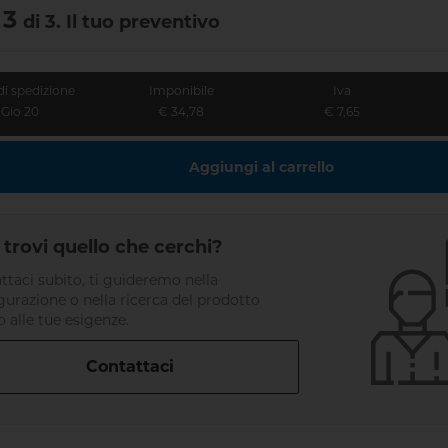
 3
di 3. Il tuo preventivo
di spedizione
Imponibile
Iva
Gio 20
€ 34,78
€ 7,65
Aggiungi al carrello
trovi quello che cerchi?
ttaci subito, ti guideremo nella
gurazione o nella ricerca del prodotto
o alle tue esigenze.
Contattaci