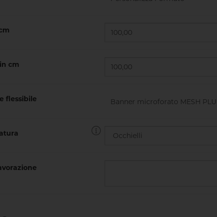
 cm
 in cm
e flessibile
atura
vorazione