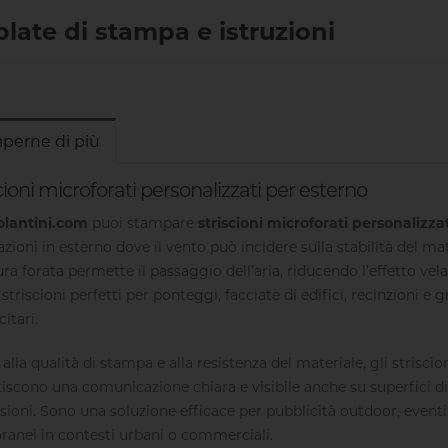
late di stampa e istruzioni
aperne di più
cioni microforati personalizzati per esterno
olantini.com
puoi stampare
striscioni microforati personalizza
lazioni in esterno dove il vento può incidere sulla stabilità del mat
ura forata permette il passaggio dell’aria, riducendo l’effetto ve
 striscioni perfetti per ponteggi, facciate di edifici, recinzioni e 
itari.
 alla qualità di stampa e alla resistenza del materiale, gli striscio
iscono una comunicazione chiara e visibile anche su superfici d
ioni. Sono una soluzione efficace per pubblicità outdoor, eventi
anei in contesti urbani o commerciali.