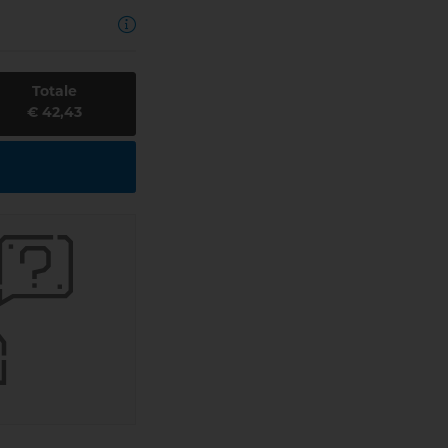
Totale
€ 42,43