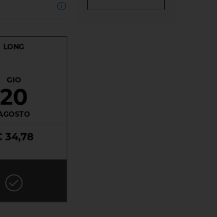
LONG
GIO
20
AGOSTO
€ 34,78