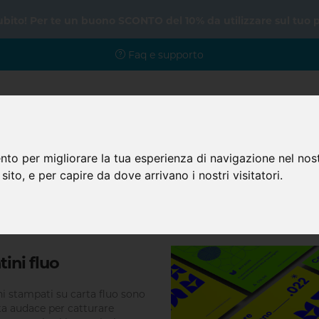
subito! Per te un buono SCONTO del 10% da utilizzare sul tuo 
Faq e supporto
nto per migliorare la tua esperienza di navigazione nel nost
Home
Prodotti
Faq
 sito, e per capire da dove arrivano i nostri visitatori.
Piccolo Formato
Volantini e flyer
Volantini fluo
tini fluo
ini stampati su carta fluo sono
ta audace per catturare