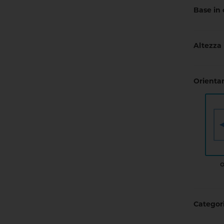
Base in
Altezza
Orient
O
Categori