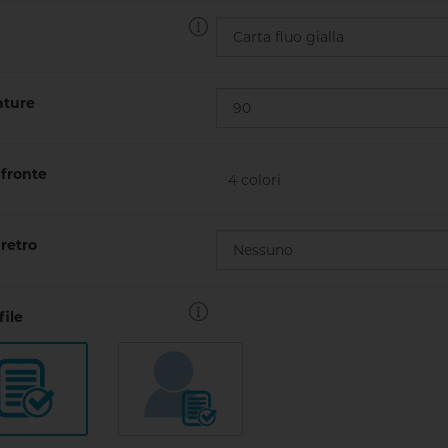
ture
fronte
retro
file