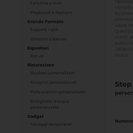
l'attenzi
Cartoline e inviti
vibranti
Pieghevoli e depliant
facilment
promozio
Grande Formato
visivo i
Supporti rigidi
Questa or
eventi,
Striscioni e Banner
pubblici
Espositori
l'attenz
vivace.
Roll up
Ristorazione
Bicchieri personalizzati
Tovaglioli personalizzati
Step 
Porta popcorn personalizzati
person
Bottigliette d'acqua
personalizzate
Gadget
Numero 
Tatuaggi temporanei