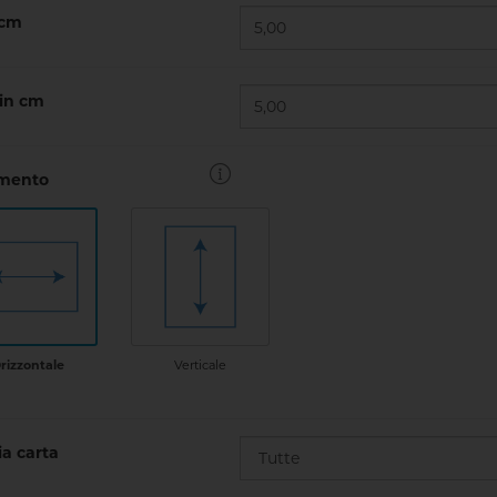
 cm
 in cm
amento
Verticale
rizzontale
a carta