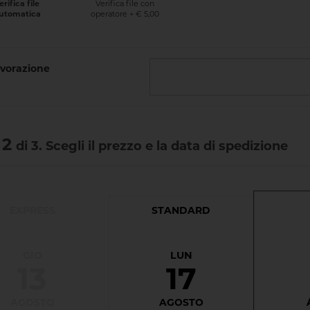
Verifica file con
erifica file
operatore + € 5,00
utomatica
vorazione
 2
di 3. Scegli il prezzo e la data di spedizione
EXPRESS
STANDARD
GIO
LUN
13
17
AGOSTO
AGOSTO