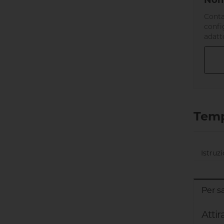
Non 
Conta
confi
adatt
Temp
Istruzi
Per s
Attir