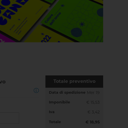
ivo
Totale preventivo
Data di spedizione
Mer 19
Imponibile
€ 15,53
Iva
€ 3,42
Totale
€ 18,95