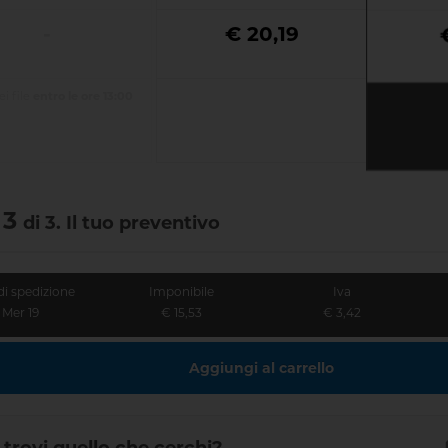
-
€ 20,19
i file
entro le ore 13:00
 3
di 3. Il tuo preventivo
di spedizione
Imponibile
Iva
Mer 19
€ 15,53
€ 3,42
Aggiungi al carrello