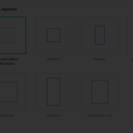
 Aperto
ersonalizza
10x10cm
7x14cm
A
Formato
15x15 cm
10x21cm
A5 (14,8x21 cm.)