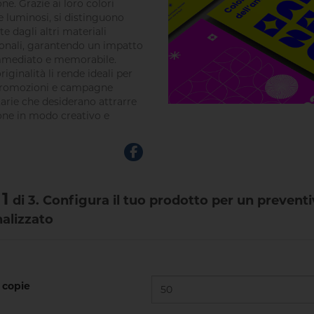
one. Grazie ai loro colori
 e luminosi, si distinguono
e dagli altri materiali
nali, garantendo un impatto
mmediato e memorabile.
iginalità li rende ideali per
 promozioni e campagne
tarie che desiderano attrarre
ione in modo creativo e
1
di 3. Configura il tuo prodotto per un prevent
alizzato
copie