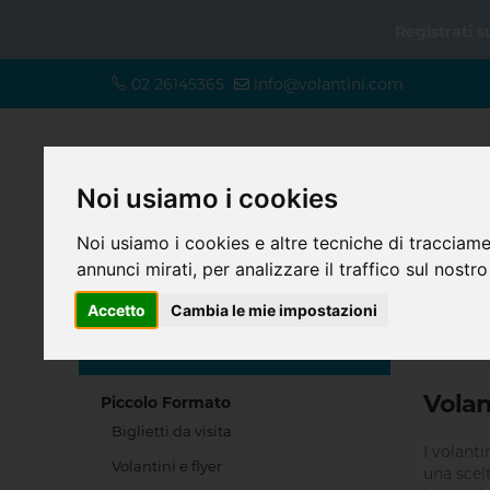
Registrati 
02 26145365
info@volantini.com
Noi usiamo i cookies
Noi usiamo i cookies e altre tecniche di tracciame
annunci mirati, per analizzare il traffico sul nostro
Accetto
Cambia le mie impostazioni
Home
SCEGLI IL TUO PRODOTTO
Volan
Piccolo Formato
Biglietti da visita
I volant
Volantini e flyer
una scel