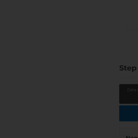
Invio de
Step
Data 