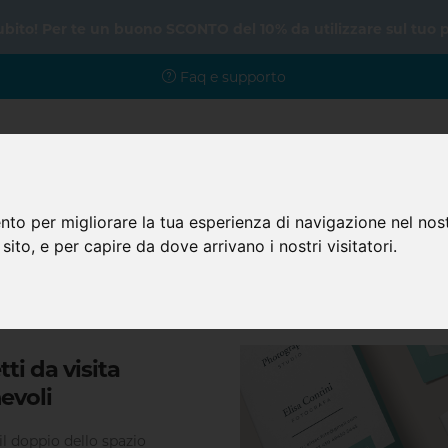
subito! Per te un buono SCONTO del 10% da utilizzare sul tuo 
Faq e supporto
nto per migliorare la tua esperienza di navigazione nel nost
Home
Prodotti
Faq
 sito, e per capire da dove arrivano i nostri visitatori.
Piccolo Formato
Biglietti da visita
Biglietti da visita piegh
tti da visita
evoli
il doppio dello spazio