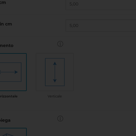
 cm
 in cm
amento
Verticale
rizzontale
piega