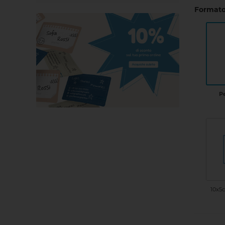
Formato
P
10x5c