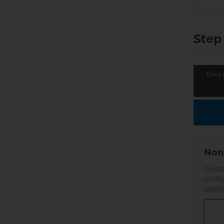
Step
Data 
Non 
Conta
confi
adatt