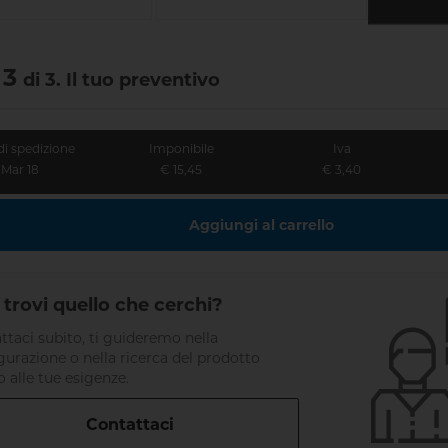
 3
di 3. Il tuo preventivo
di spedizione
Imponibile
Iva
Mar 18
€ 15,45
€ 3,40
Aggiungi al carrello
trovi quello che cerchi?
ttaci subito, ti guideremo nella
gurazione o nella ricerca del prodotto
o alle tue esigenze.
Contattaci