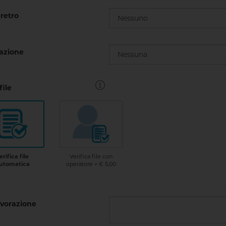
retro
cazione
file
Verifica file con
erifica file
operatore + € 5,00
utomatica
vorazione