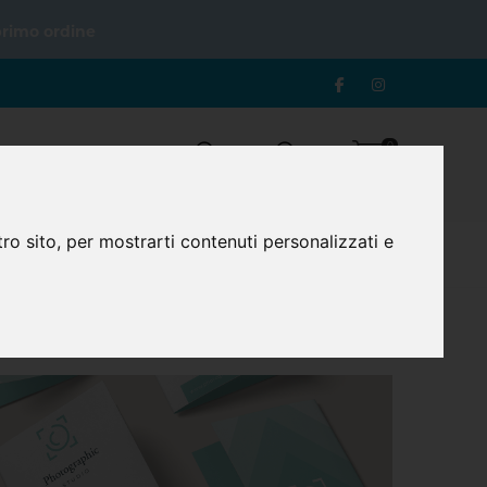
primo ordine
0
Login
Registrazione
Carrello
ro sito, per mostrarti contenuti personalizzati e
evoli