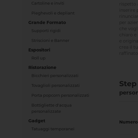
Cartoline e inviti
rispetto 
inserire
Pieghevoli e depliant
rinunciar
Grande Formato
per azien
che vog
Supporti rigidi
chiaro e
Striscioni e Banner
e origina
crea il t
Espositori
raffinato
Roll up
Ristorazione
Bicchieri personalizzati
Step 
Tovaglioli personalizzati
person
Porta popcorn personalizzati
Bottigliette d'acqua
personalizzate
Gadget
Numero 
Tatuaggi temporanei