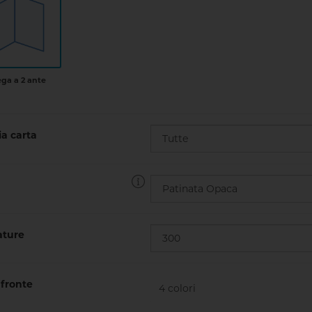
ega a 2 ante
a carta
ture
fronte