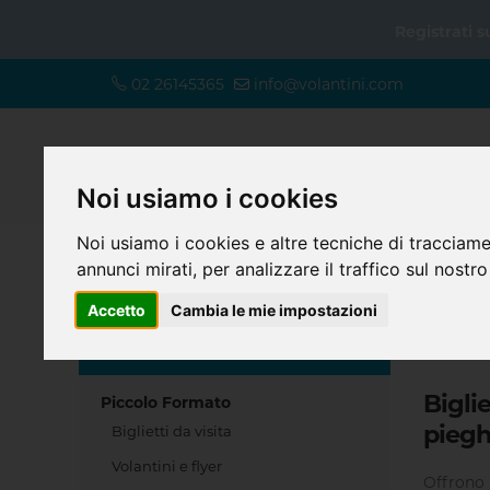
Registrati 
02 26145365
info@volantini.com
Noi usiamo i cookies
Noi usiamo i cookies e altre tecniche di tracciame
annunci mirati, per analizzare il traffico sul nostro
Accetto
Cambia le mie impostazioni
Home
SCEGLI IL TUO PRODOTTO
Biglie
Piccolo Formato
piegh
Biglietti da visita
Volantini e flyer
Offrono 