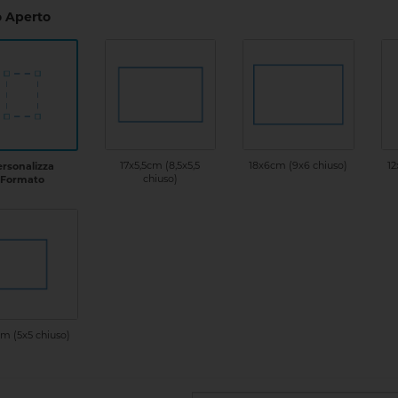
 Aperto
17x5,5cm (8,5x5,5
18x6cm (9x6 chiuso)
12
ersonalizza
chiuso)
Formato
m (5x5 chiuso)