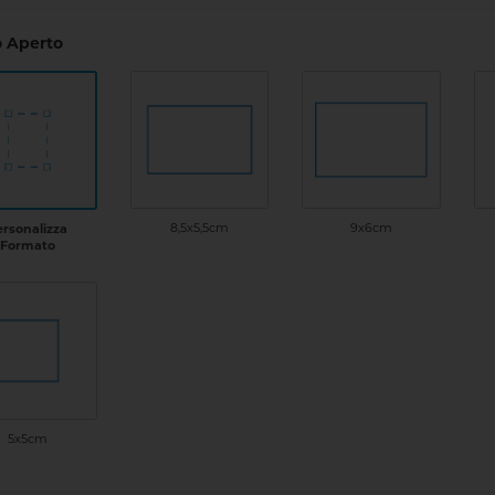
 Aperto
8,5x5,5cm
9x6cm
ersonalizza
Formato
5x5cm