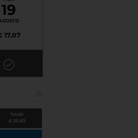
19
AGOSTO
€ 17,07
Totale
€ 20,83