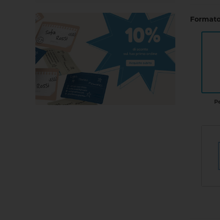
Formato
P