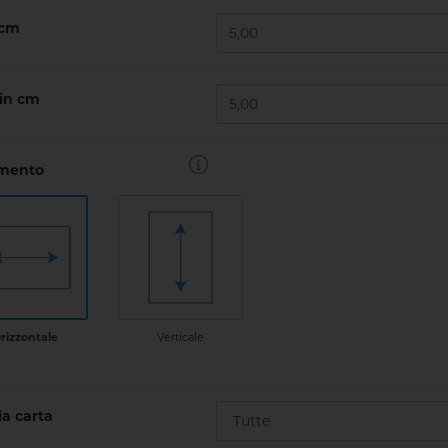
 cm
 in cm
amento
Verticale
rizzontale
a carta