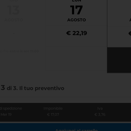
13
17
AGOSTO
AGOSTO
-
€ 22,19
i file
entro le ore 13:00
 3
di 3. Il tuo preventivo
di spedizione
Imponibile
Iva
Mer 19
€ 17,07
€ 3,76
Aggiungi al carrello