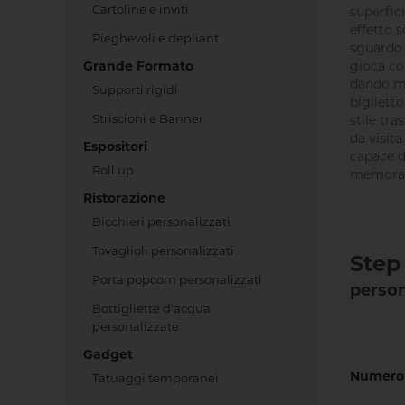
Cartoline e inviti
superfici
effetto 
Pieghevoli e depliant
sguardo 
Grande Formato
gioca con
dando m
Supporti rigidi
biglietto
Striscioni e Banner
stile tr
da visit
Espositori
capace d
Roll up
memorab
Ristorazione
Bicchieri personalizzati
Tovaglioli personalizzati
Step 
Porta popcorn personalizzati
person
Bottigliette d'acqua
personalizzate
Gadget
Numero 
Tatuaggi temporanei