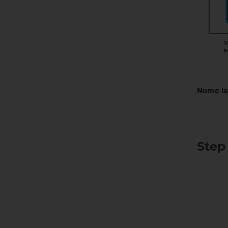
V
a
Nome la
Step