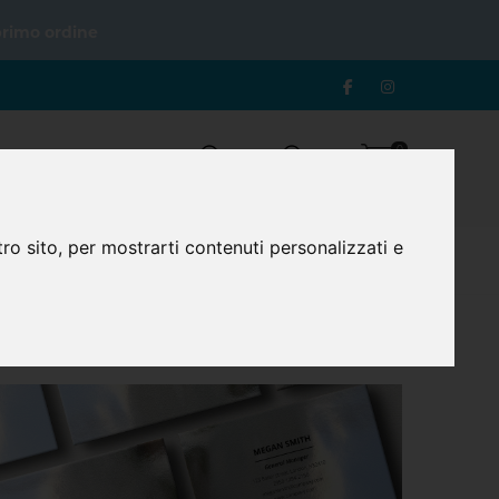
primo ordine
0
Login
Registrazione
Carrello
ro sito, per mostrarti contenuti personalizzati e
iati