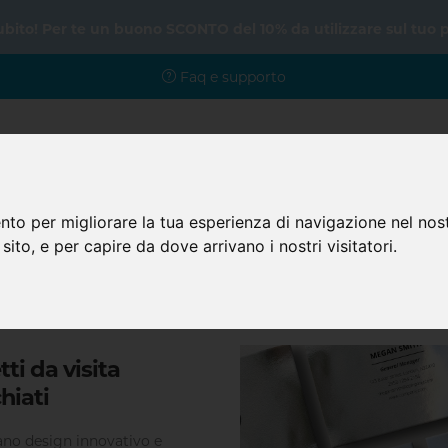
subito! Per te un buono SCONTO del 10% da utilizzare sul tuo 
Faq e supporto
nto per migliorare la tua esperienza di navigazione nel nost
Home
Prodotti
Faq
 sito, e per capire da dove arrivano i nostri visitatori.
Piccolo Formato
Biglietti da visita
Biglietti da visita specch
tti da visita
hiati
no design innovativo e