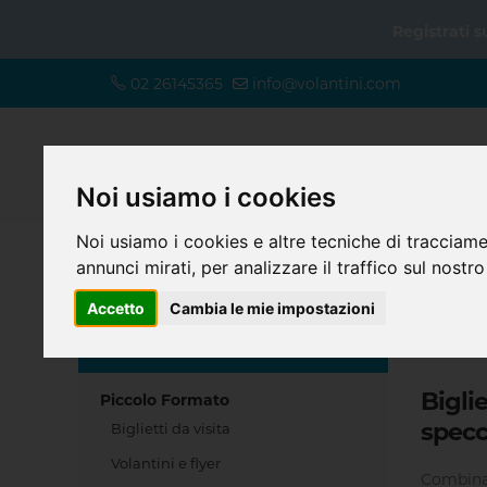
Registrati 
02 26145365
info@volantini.com
Noi usiamo i cookies
Noi usiamo i cookies e altre tecniche di tracciame
annunci mirati, per analizzare il traffico sul nostro
Accetto
Cambia le mie impostazioni
Home
SCEGLI IL TUO PRODOTTO
Biglie
Piccolo Formato
specc
Biglietti da visita
Volantini e flyer
Combina