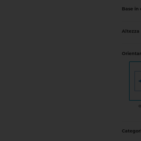
Base in
Altezza
Orient
O
Categori