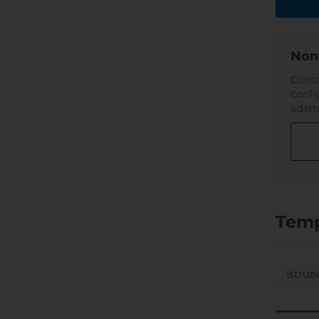
Non 
Conta
confi
adatt
Temp
Istruzi