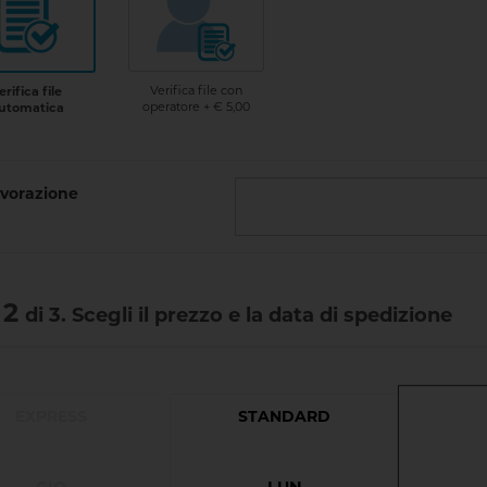
Verifica file con
erifica file
operatore + € 5,00
utomatica
vorazione
 2
di 3. Scegli il prezzo e la data di spedizione
EXPRESS
STANDARD
GIO
LUN