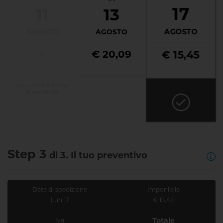
17
11
13
AGOSTO
AGOSTO
AGOSTO
-
€ 20,09
€ 15,45
Invio dei file
entro
le ore 13:00
Step 3
di 3. Il tuo preventivo
Data di spedizione
Imponibile
Lun 17
€ 15,45
Totale
Iva