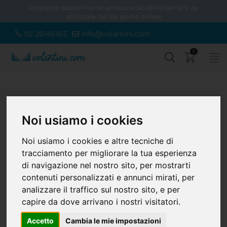
Registrati subito! Per te un buono SCONTO del 10% da
utilizzare sul tuo primo ordine
02 26145365
info@volantini.com
0
Home
Piccolo Formato
Biglietti da visita
Biglietti da visita quadrati
Noi usiamo i cookies
Noi usiamo i cookies e altre tecniche di
Biglietti da visita quadrati
tracciamento per migliorare la tua esperienza
Si distinguono per un design innovativo e moderno. Con il loro
di navigazione nel nostro sito, per mostrarti
formato quadrato, catturano l’attenzione e trasmettono creatività.
contenuti personalizzati e annunci mirati, per
Perfetti per designer, creativi e brand che vogliono uscire dagli
schemi. Personalizza online e crea il tuo biglietto resistente e
analizzare il traffico sul nostro sito, e per
raffinato.
capire da dove arrivano i nostri visitatori.
Accetto
Cambia le mie impostazioni