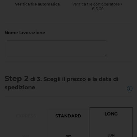
Verifica file con operatore +
Verifica file automatica
€ 5,00
Nome lavorazione
Step 2
di 3. Scegli il prezzo e la data di
spedizione
LONG
EXPRESS
STANDARD
LUN
MAR
GIO