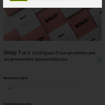
Step 1
di 3. Configura il tuo prodotto per
un preventivo personalizzato
Numero copie
Formato Aperto